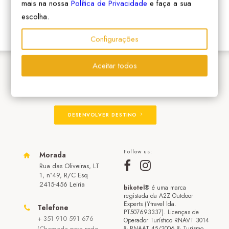
mais na nossa
Política de Privacidade
e faça a sua
escolha.
Configurações
Aceitar todos
ADERIR À REDE
DESENVOLVER DESTINO
Follow us:
Morada
Rua das Oliveiras, LT
1, n°49, R/C Esq
2415-456 Leiria
bikotel
® é uma marca
registada da A2Z Outdoor
Experts (Ytravel lda.
Telefone
PT507693337). Licenças de
+ 351 910 591 676
Operador Turístico RNAVT 3014
(Chamada para rede
& RNAAT 45/2006 & Turismo