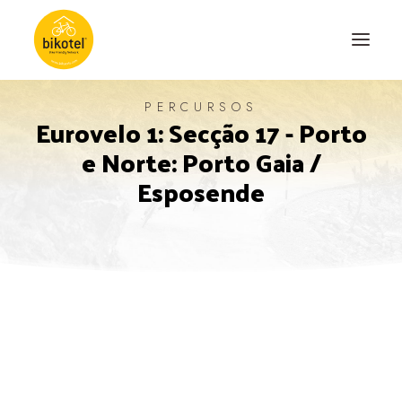
PERCURSOS
Eurovelo 1: Secção 17 - Porto
SOBRE NÓS
e Norte: Porto Gaia /
DESTINOS
Esposende
ALOJAMENTOS
PERCURSOS
EXPERIÊNCIAS
BLOG
CONTACTO