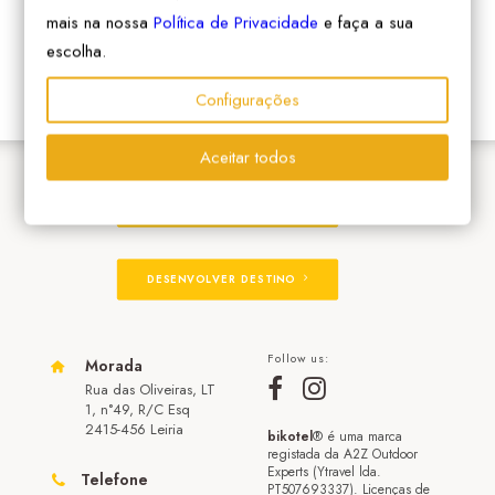
mais na nossa
Política de Privacidade
e faça a sua
escolha.
Configurações
Aceitar todos
ADERIR À REDE
DESENVOLVER DESTINO
Follow us:
Morada
Rua das Oliveiras, LT
1, n°49, R/C Esq
2415-456 Leiria
bikotel
® é uma marca
registada da A2Z Outdoor
Experts (Ytravel lda.
Telefone
PT507693337). Licenças de