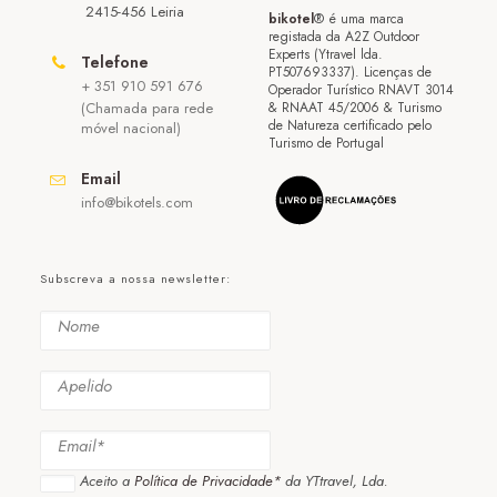
2415-456 Leiria
bikotel
® é uma marca
registada da A2Z Outdoor
Experts (Ytravel lda.
Telefone
PT507693337). Licenças de
+ 351 910 591 676
Operador Turístico RNAVT 3014
(Chamada para rede
& RNAAT 45/2006 & Turismo
de Natureza certificado pelo
móvel nacional)
Turismo de Portugal
Email
info@bikotels.com
Subscreva a nossa newsletter:
Aceito a
Política de Privacidade*
da YTtravel, Lda.