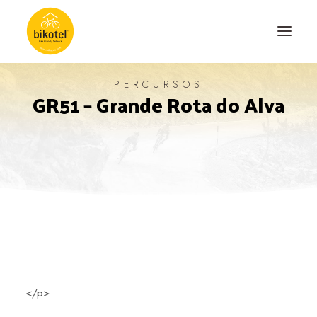
PERCURSOS
GR51 – Grande Rota do Alva
SOBRE NÓS
DESTINOS
ALOJAMENTOS
PERCURSOS
EXPERIÊNCIAS
BLOG
CONTACTO
</p>