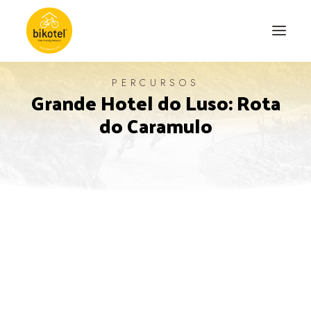
PERCURSOS
Grande Hotel do Luso: Rota
SOBRE NÓS
do Caramulo
DESTINOS
ALOJAMENTOS
PERCURSOS
EXPERIÊNCIAS
BLOG
CONTACTO