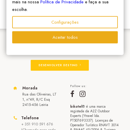
mais na nossa
Política de Privacidade
e faça a sua
escolha.
Configurações
Aceitar todos
ADERIR À REDE
DESENVOLVER DESTINO
Follow us:
Morada
Rua das Oliveiras, LT
1, n°49, R/C Esq
2415-456 Leiria
bikotel
® é uma marca
registada da A2Z Outdoor
Experts (Ytravel lda.
Telefone
PT507693337). Licenças de
+ 351 910 591 676
Operador Turístico RNAVT 3014
(Chamada para rede
& RNAAT 45/2006 & Turismo