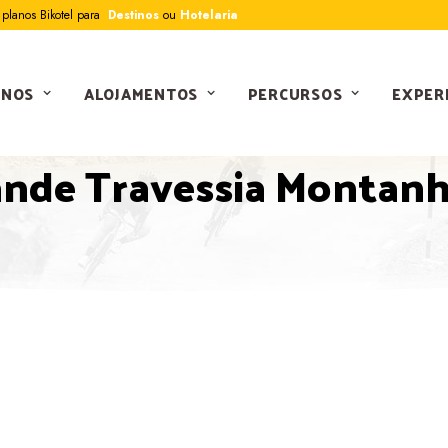
planos Bikotel para
Destinos
ou
Hotelaria
INOS
ALOJAMENTOS
PERCURSOS
EXPER
PERCURSOS
ande Travessia Montanh