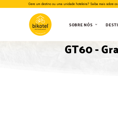
Gere um destino ou uma unidade hoteleira? Saiba mais sobre os 
SOBRE NÓS
DEST
GT60 - Gr