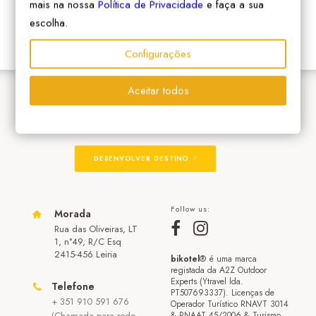
mais na nossa
Política de Privacidade
e faça a sua
escolha.
Configurações
Aceitar todos
ADERIR À REDE
DESENVOLVER DESTINO
Follow us:
Morada
Rua das Oliveiras, LT
1, n°49, R/C Esq
2415-456 Leiria
bikotel
® é uma marca
registada da A2Z Outdoor
Experts (Ytravel lda.
Telefone
PT507693337). Licenças de
+ 351 910 591 676
Operador Turístico RNAVT 3014
(Chamada para rede
& RNAAT 45/2006 & Turismo