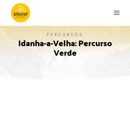
PERCURSOS
Idanha-a-Velha: Percurso
SOBRE NÓS
Verde
DESTINOS
ALOJAMENTOS
PERCURSOS
EXPERIÊNCIAS
BLOG
CONTACTO