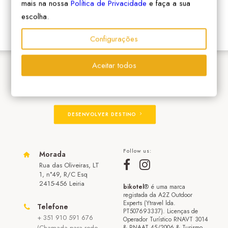
mais na nossa
Política de Privacidade
e faça a sua
escolha.
Configurações
Aceitar todos
ADERIR À REDE
DESENVOLVER DESTINO
Follow us:
Morada
Rua das Oliveiras, LT
1, n°49, R/C Esq
2415-456 Leiria
bikotel
® é uma marca
registada da A2Z Outdoor
Experts (Ytravel lda.
Telefone
PT507693337). Licenças de
+ 351 910 591 676
Operador Turístico RNAVT 3014
(Chamada para rede
& RNAAT 45/2006 & Turismo