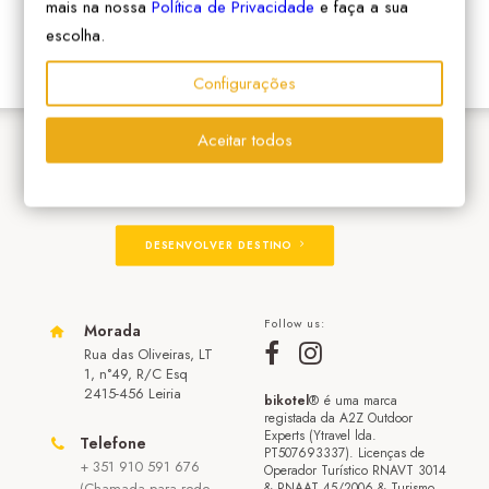
mais na nossa
Política de Privacidade
e faça a sua
escolha.
Configurações
Aceitar todos
ADERIR À REDE
DESENVOLVER DESTINO
Follow us:
Morada
Rua das Oliveiras, LT
1, n°49, R/C Esq
2415-456 Leiria
bikotel
® é uma marca
registada da A2Z Outdoor
Experts (Ytravel lda.
Telefone
PT507693337). Licenças de
+ 351 910 591 676
Operador Turístico RNAVT 3014
(Chamada para rede
& RNAAT 45/2006 & Turismo