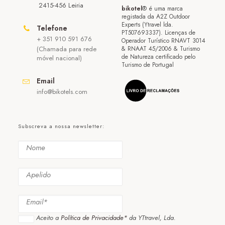
2415-456 Leiria
bikotel
® é uma marca
registada da A2Z Outdoor
Experts (Ytravel lda.
Telefone
PT507693337). Licenças de
+ 351 910 591 676
Operador Turístico RNAVT 3014
(Chamada para rede
& RNAAT 45/2006 & Turismo
de Natureza certificado pelo
móvel nacional)
Turismo de Portugal
Email
info@bikotels.com
Subscreva a nossa newsletter:
Aceito a
Política de Privacidade*
da YTtravel, Lda.