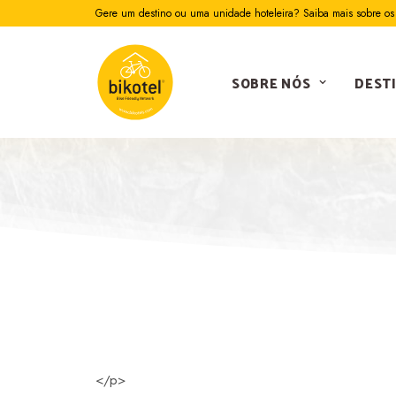
Gere um destino ou uma unidade hoteleira? Saiba mais sobre os 
SOBRE NÓS
DEST
</p>