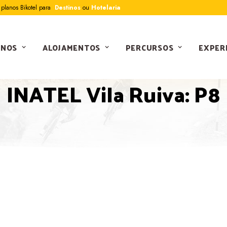
planos Bikotel para
Destinos
ou
Hotelaria
INOS
ALOJAMENTOS
PERCURSOS
EXPER
PERCURSOS
INATEL Vila Ruiva: P8