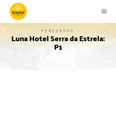
PERCURSOS
Luna Hotel Serra da Estrela:
SOBRE NÓS
P1
DESTINOS
ALOJAMENTOS
PERCURSOS
EXPERIÊNCIAS
BLOG
CONTACTO