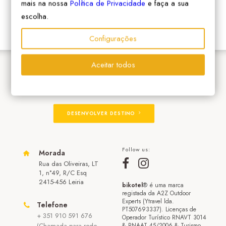
mais na nossa
Política de Privacidade
e faça a sua
escolha.
Configurações
Aceitar todos
ADERIR À REDE
DESENVOLVER DESTINO
Follow us:
Morada
Rua das Oliveiras, LT
1, n°49, R/C Esq
2415-456 Leiria
bikotel
® é uma marca
registada da A2Z Outdoor
Experts (Ytravel lda.
Telefone
PT507693337). Licenças de
+ 351 910 591 676
Operador Turístico RNAVT 3014
(Chamada para rede
& RNAAT 45/2006 & Turismo