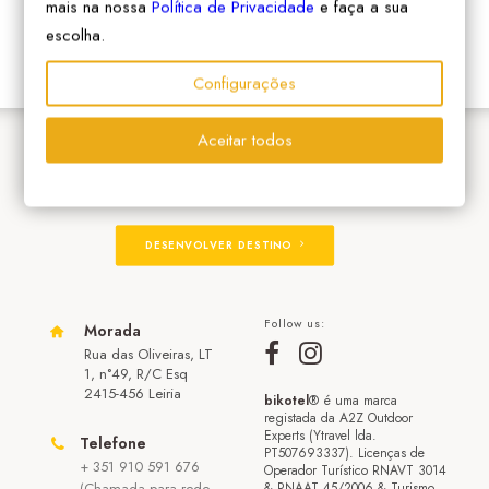
mais na nossa
Política de Privacidade
e faça a sua
escolha.
Configurações
Aceitar todos
ADERIR À REDE
DESENVOLVER DESTINO
Follow us:
Morada
Rua das Oliveiras, LT
1, n°49, R/C Esq
2415-456 Leiria
bikotel
® é uma marca
registada da A2Z Outdoor
Experts (Ytravel lda.
Telefone
PT507693337). Licenças de
+ 351 910 591 676
Operador Turístico RNAVT 3014
(Chamada para rede
& RNAAT 45/2006 & Turismo