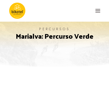
PERCURSOS
Marialva: Percurso Verde
SOBRE NÓS
DESTINOS
ALOJAMENTOS
PERCURSOS
EXPERIÊNCIAS
BLOG
CONTACTO