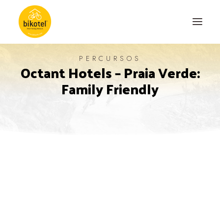
PERCURSOS
Octant Hotels – Praia Verde:
SOBRE NÓS
Family Friendly
DESTINOS
ALOJAMENTOS
PERCURSOS
EXPERIÊNCIAS
BLOG
CONTACTO