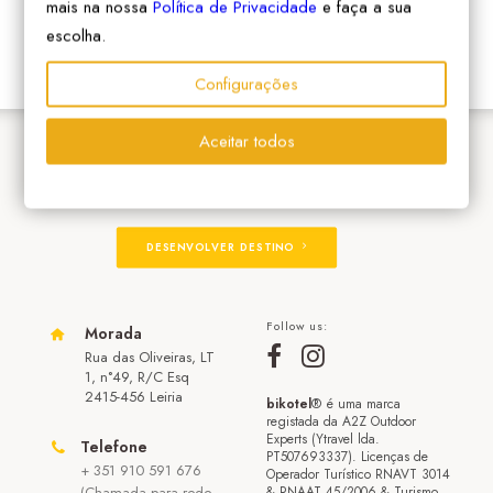
mais na nossa
Política de Privacidade
e faça a sua
escolha.
Configurações
Aceitar todos
ADERIR À REDE
DESENVOLVER DESTINO
Follow us:
Morada
Rua das Oliveiras, LT
1, n°49, R/C Esq
2415-456 Leiria
bikotel
® é uma marca
registada da A2Z Outdoor
Experts (Ytravel lda.
Telefone
PT507693337). Licenças de
+ 351 910 591 676
Operador Turístico RNAVT 3014
(Chamada para rede
& RNAAT 45/2006 & Turismo