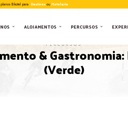
planos Bikotel para
Destinos
ou
Hotelaria
INOS
ALOJAMENTOS
PERCURSOS
EXPER
PERCURSOS
amento & Gastronomia: 
(Verde)