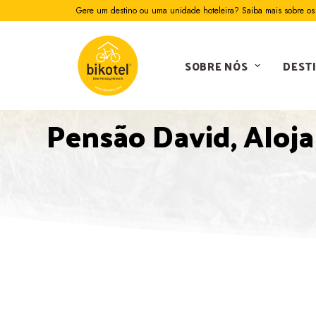
Gere um destino ou uma unidade hoteleira? Saiba mais sobre os 
SOBRE NÓS
DEST
Pensão David, Aloj