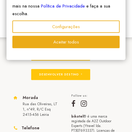
mais na nossa
Política de Privacidade
e faça a sua
escolha.
Configurações
Aceitar todos
ADERIR À REDE
DESENVOLVER DESTINO
Follow us:
Morada
Rua das Oliveiras, LT
1, n°49, R/C Esq
2415-456 Leiria
bikotel
® é uma marca
registada da A2Z Outdoor
Experts (Ytravel lda.
Telefone
PT507693337). Licenças de