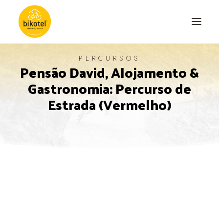
PERCURSOS
Pensão David, Alojamento &
SOBRE NÓS
Gastronomia: Percurso de
DESTINOS
Estrada (Vermelho)
ALOJAMENTOS
PERCURSOS
EXPERIÊNCIAS
BLOG
CONTACTO