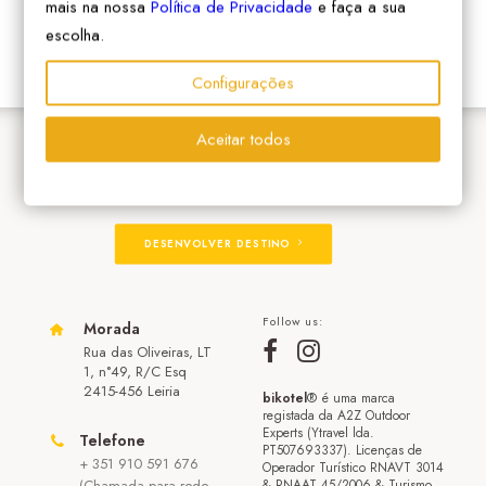
mais na nossa
Política de Privacidade
e faça a sua
escolha.
Configurações
Aceitar todos
ADERIR À REDE
DESENVOLVER DESTINO
Follow us:
Morada
Rua das Oliveiras, LT
1, n°49, R/C Esq
2415-456 Leiria
bikotel
® é uma marca
registada da A2Z Outdoor
Experts (Ytravel lda.
Telefone
PT507693337). Licenças de
+ 351 910 591 676
Operador Turístico RNAVT 3014
(Chamada para rede
& RNAAT 45/2006 & Turismo