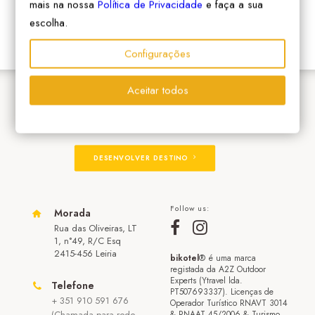
mais na nossa
Política de Privacidade
e faça a sua
escolha.
Configurações
Aceitar todos
ADERIR À REDE
DESENVOLVER DESTINO
Follow us:
Morada
Rua das Oliveiras, LT
1, n°49, R/C Esq
2415-456 Leiria
bikotel
® é uma marca
registada da A2Z Outdoor
Experts (Ytravel lda.
Telefone
PT507693337). Licenças de
+ 351 910 591 676
Operador Turístico RNAVT 3014
(Chamada para rede
& RNAAT 45/2006 & Turismo