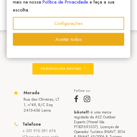
mais na nossa
Política de Privacidade
e faça a sua
escolha.
Configurações
Aceitar todos
ADERIR À REDE
DESENVOLVER DESTINO
Follow us:
Morada
Rua das Oliveiras, LT
1, n°49, R/C Esq
2415-456 Leiria
bikotel
® é uma marca
registada da A2Z Outdoor
Experts (Ytravel lda.
Telefone
PT507693337). Licenças de
+ 351 910 591 676
Operador Turístico RNAVT 3014
(Chamada para rede
& RNAAT 45/2006 & Turismo