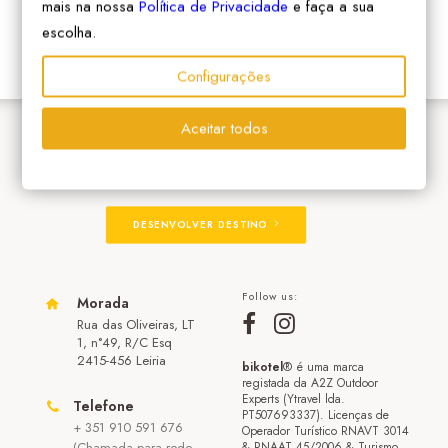
mais na nossa
Política de Privacidade
e faça a sua
escolha.
Configurações
Aceitar todos
ADERIR À REDE
DESENVOLVER DESTINO
Follow us:
Morada
Rua das Oliveiras, LT
1, n°49, R/C Esq
2415-456 Leiria
bikotel
® é uma marca
registada da A2Z Outdoor
Experts (Ytravel lda.
Telefone
PT507693337). Licenças de
+ 351 910 591 676
Operador Turístico RNAVT 3014
(Chamada para rede
& RNAAT 45/2006 & Turismo