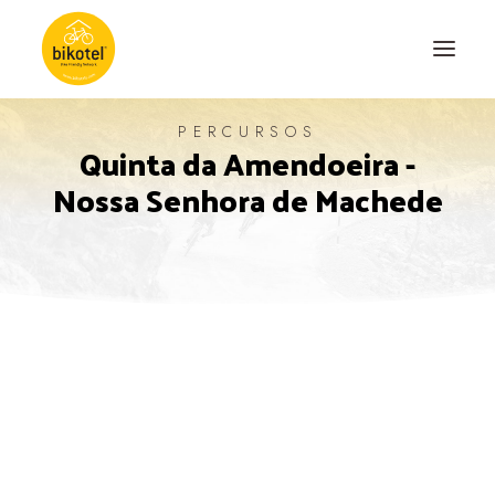
PERCURSOS
Quinta da Amendoeira -
SOBRE NÓS
Nossa Senhora de Machede
DESTINOS
ALOJAMENTOS
PERCURSOS
EXPERIÊNCIAS
BLOG
CONTACTO