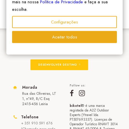
mais na nossa
Política de Privacidade
e faça a sua
escolha.
Configurações
Aceitar todos
ADERIR À REDE
DESENVOLVER DESTINO
Follow us:
Morada
Rua das Oliveiras, LT
1, n°49, R/C Esq
2415-456 Leiria
bikotel
® é uma marca
registada da A2Z Outdoor
Experts (Ytravel lda.
Telefone
PT507693337). Licenças de
+ 351 910 591 676
Operador Turístico RNAVT 3014
(Chamada para rede
& RNAAT 45/2006 & Turismo