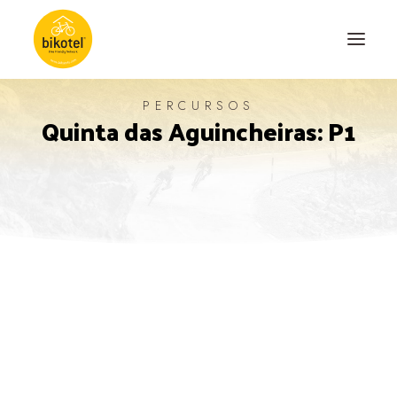
PERCURSOS
Quinta das Aguincheiras: P1
SOBRE NÓS
DESTINOS
ALOJAMENTOS
PERCURSOS
EXPERIÊNCIAS
BLOG
CONTACTO