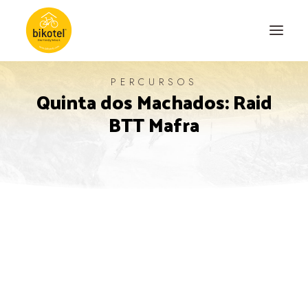
PERCURSOS
Quinta dos Machados: Raid
SOBRE NÓS
BTT Mafra
DESTINOS
ALOJAMENTOS
PERCURSOS
EXPERIÊNCIAS
BLOG
CONTACTO