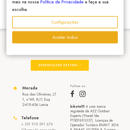
mais na nossa
Política de Privacidade
e faça a sua
escolha.
Configurações
Aceitar todos
ADERIR À REDE
DESENVOLVER DESTINO
Follow us:
Morada
Rua das Oliveiras, LT
1, n°49, R/C Esq
2415-456 Leiria
bikotel
® é uma marca
registada da A2Z Outdoor
Experts (Ytravel lda.
Telefone
PT507693337). Licenças de
+ 351 910 591 676
Operador Turístico RNAVT 3014
(Chamada para rede
& RNAAT 45/2006 & Turismo