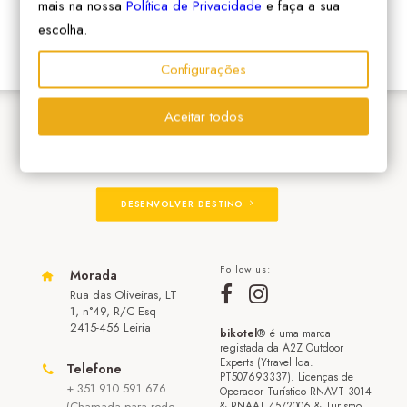
mais na nossa
Política de Privacidade
e faça a sua
escolha.
Configurações
Aceitar todos
ADERIR À REDE
DESENVOLVER DESTINO
Follow us:
Morada
Rua das Oliveiras, LT
1, n°49, R/C Esq
2415-456 Leiria
bikotel
® é uma marca
registada da A2Z Outdoor
Experts (Ytravel lda.
Telefone
PT507693337). Licenças de
+ 351 910 591 676
Operador Turístico RNAVT 3014
(Chamada para rede
& RNAAT 45/2006 & Turismo