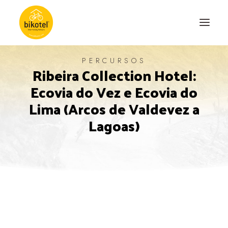
PERCURSOS
Ribeira Collection Hotel:
SOBRE NÓS
Ecovia do Vez e Ecovia do
DESTINOS
Lima (Arcos de Valdevez a
ALOJAMENTOS
Lagoas)
PERCURSOS
EXPERIÊNCIAS
BLOG
CONTACTO