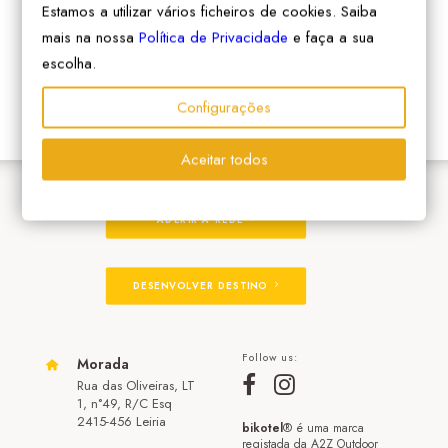
Estamos a utilizar vários ficheiros de cookies. Saiba
mais na nossa
Política de Privacidade
e faça a sua
escolha.
Configurações
Aceitar todos
ADERIR À REDE
DESENVOLVER DESTINO
Follow us:
Morada
Rua das Oliveiras, LT
1, n°49, R/C Esq
2415-456 Leiria
bikotel
® é uma marca
registada da A2Z Outdoor