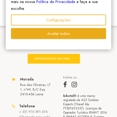
mais na nossa
Política de Privacidade
e faça a sua
escolha.
Configurações
Aceitar todos
ADERIR À REDE
DESENVOLVER DESTINO
Follow us:
Morada
Rua das Oliveiras, LT
1, n°49, R/C Esq
2415-456 Leiria
bikotel
® é uma marca
registada da A2Z Outdoor
Experts (Ytravel lda.
Telefone
PT507693337). Licenças de
+ 351 910 591 676
Operador Turístico RNAVT 3014
(Chamada para rede
& RNAAT 45/2006 & Turismo