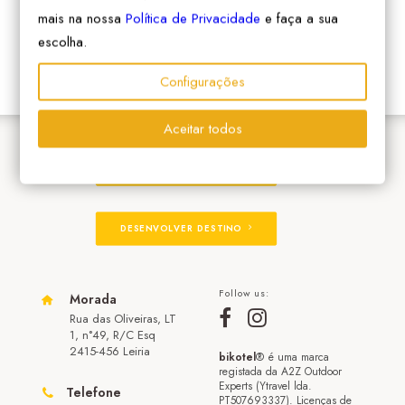
mais na nossa
Política de Privacidade
e faça a sua
escolha.
Configurações
Aceitar todos
ADERIR À REDE
DESENVOLVER DESTINO
Follow us:
Morada
Rua das Oliveiras, LT
1, n°49, R/C Esq
2415-456 Leiria
bikotel
® é uma marca
registada da A2Z Outdoor
Experts (Ytravel lda.
Telefone
PT507693337). Licenças de