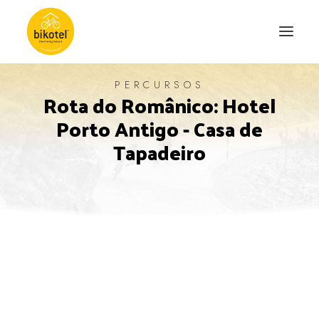
PERCURSOS
Rota do Românico: Hotel
SOBRE NÓS
Porto Antigo - Casa de
DESTINOS
Tapadeiro
ALOJAMENTOS
PERCURSOS
EXPERIÊNCIAS
BLOG
CONTACTO