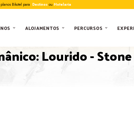
planos Bikotel para
Destinos
ou
Hotelaria
INOS
ALOJAMENTOS
PERCURSOS
EXPER
PERCURSOS
ânico: Lourido - Stone