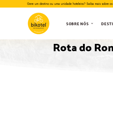
Gere um destino ou uma unidade hoteleira? Saiba mais sobre os 
SOBRE NÓS
DEST
Rota do Rom