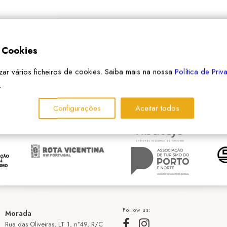
e Cookies
izar vários ficheiros de cookies. Saiba mais na nossa
Política de Pri
PARCEIROS
.
Configurações
Aceitar todos
Follow us:
Morada
Rua das Oliveiras, LT 1, n°49, R/C