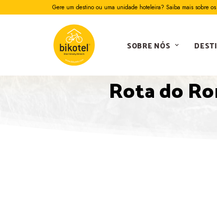
Gere um destino ou uma unidade hoteleira? Saiba mais sobre os 
SOBRE NÓS
DEST
Rota do Ro