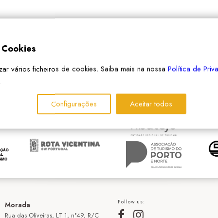
e Cookies
izar vários ficheiros de cookies. Saiba mais na nossa
Política de Pri
PARCEIROS
.
Configurações
Aceitar todos
Follow us:
Morada
Rua das Oliveiras, LT 1, n°49, R/C