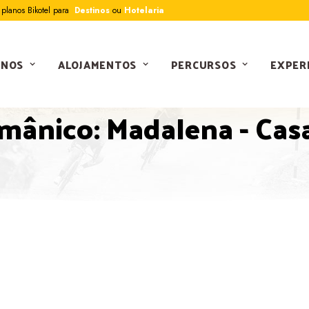
planos Bikotel para
Destinos
ou
Hotelaria
INOS
ALOJAMENTOS
PERCURSOS
EXPER
PERCURSOS
mânico: Madalena - Casa