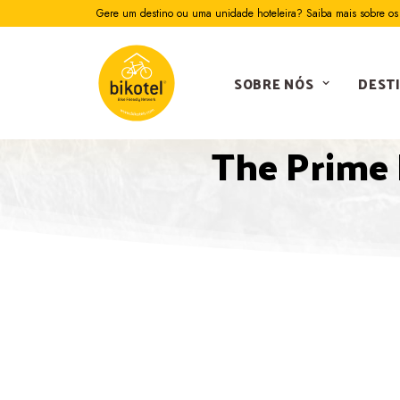
Gere um destino ou uma unidade hoteleira? Saiba mais sobre os 
SOBRE NÓS
DEST
The Prime 