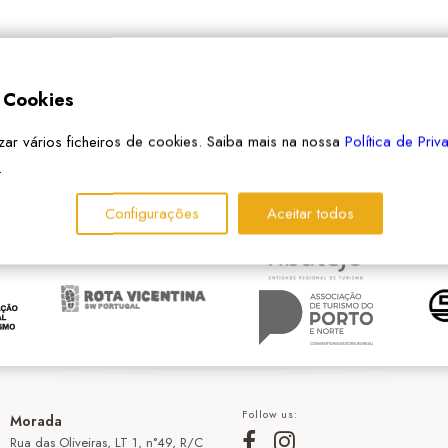
e Cookies
izar vários ficheiros de cookies. Saiba mais na nossa
Política de Pri
PARCEIROS
.
Configurações
Aceitar todos
Follow us:
Morada
Rua das Oliveiras, LT 1, n°49, R/C