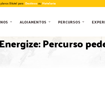
planos Bikotel para
Destinos
ou
Hotelaria
INOS
ALOJAMENTOS
PERCURSOS
EXPER
PERCURSOS
Energize: Percurso ped