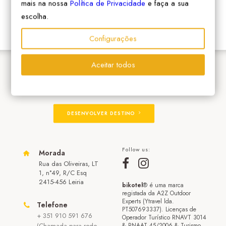
mais na nossa
Política de Privacidade
e faça a sua
escolha.
Configurações
Aceitar todos
ADERIR À REDE
DESENVOLVER DESTINO
Follow us:
Morada
Rua das Oliveiras, LT
1, n°49, R/C Esq
2415-456 Leiria
bikotel
® é uma marca
registada da A2Z Outdoor
Experts (Ytravel lda.
Telefone
PT507693337). Licenças de
+ 351 910 591 676
Operador Turístico RNAVT 3014
(Chamada para rede
& RNAAT 45/2006 & Turismo