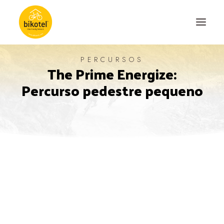
PERCURSOS
The Prime Energize:
SOBRE NÓS
Percurso pedestre pequeno
DESTINOS
ALOJAMENTOS
PERCURSOS
EXPERIÊNCIAS
BLOG
CONTACTO