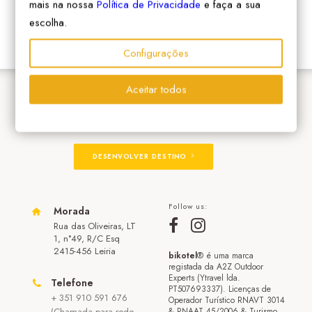
mais na nossa
Política de Privacidade
e faça a sua
escolha.
Configurações
Aceitar todos
ADERIR À REDE
DESENVOLVER DESTINO
Follow us:
Morada
Rua das Oliveiras, LT
1, n°49, R/C Esq
2415-456 Leiria
bikotel
® é uma marca
registada da A2Z Outdoor
Experts (Ytravel lda.
Telefone
PT507693337). Licenças de
+ 351 910 591 676
Operador Turístico RNAVT 3014
(Chamada para rede
& RNAAT 45/2006 & Turismo