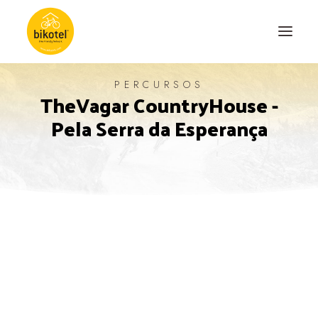
PERCURSOS
TheVagar CountryHouse -
SOBRE NÓS
Pela Serra da Esperança
DESTINOS
ALOJAMENTOS
PERCURSOS
EXPERIÊNCIAS
BLOG
CONTACTO