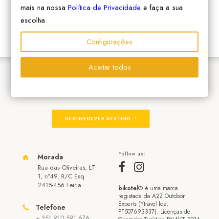
mais na nossa
Política de Privacidade
e faça a sua
escolha.
Configurações
Aceitar todos
ADERIR À REDE
DESENVOLVER DESTINO
Follow us:
Morada
Rua das Oliveiras, LT
1, n°49, R/C Esq
2415-456 Leiria
bikotel
® é uma marca
registada da A2Z Outdoor
Experts (Ytravel lda.
Telefone
PT507693337). Licenças de
+ 351 910 591 676