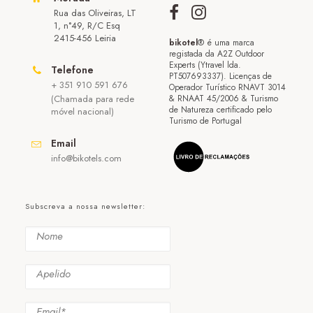
Rua das Oliveiras, LT
1, n°49, R/C Esq
2415-456 Leiria
bikotel
® é uma marca
registada da A2Z Outdoor
Experts (Ytravel lda.
Telefone
PT507693337). Licenças de
+ 351 910 591 676
Operador Turístico RNAVT 3014
(Chamada para rede
& RNAAT 45/2006 & Turismo
de Natureza certificado pelo
móvel nacional)
Turismo de Portugal
Email
info@bikotels.com
Subscreva a nossa newsletter: