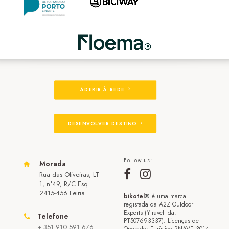
ADERIR À REDE
DESENVOLVER DESTINO
Follow us:
Morada
Rua das Oliveiras, LT
1, n°49, R/C Esq
2415-456 Leiria
bikotel
® é uma marca
registada da A2Z Outdoor
Experts (Ytravel lda.
Telefone
PT507693337). Licenças de
+ 351 910 591 676