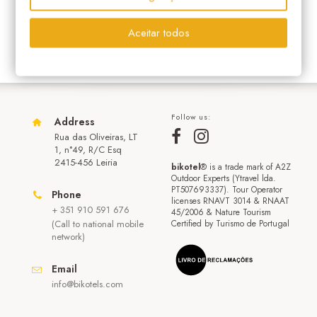
Aceitar todos
Follow us:
Address
Rua das Oliveiras, LT
1, n°49, R/C Esq
2415-456 Leiria
bikotel
® is a trade mark of A2Z
Outdoor Experts (Ytravel lda.
PT507693337). Tour Operator
Phone
licenses RNAVT 3014 & RNAAT
+ 351 910 591 676
45/2006 & Nature Tourism
(Call to national mobile
Certified by Turismo de Portugal
network)
Email
info@bikotels.com