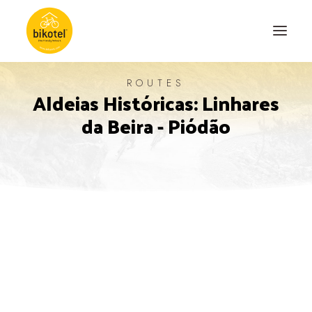
ROUTES
Aldeias Históricas: Linhares
ABOUT US
da Beira - Piódão
DESTINATIONS
ACCOMODATIONS
ROUTES
EXPERIENCES
BLOG
CONTACT