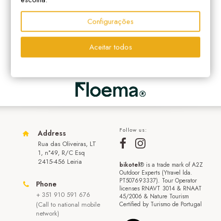
Configurações
Aceitar todos
Follow us:
Address
Rua das Oliveiras, LT
1, n°49, R/C Esq
2415-456 Leiria
bikotel
® is a trade mark of A2Z
Outdoor Experts (Ytravel lda.
PT507693337). Tour Operator
Phone
licenses RNAVT 3014 & RNAAT
+ 351 910 591 676
45/2006 & Nature Tourism
(Call to national mobile
Certified by Turismo de Portugal
network)