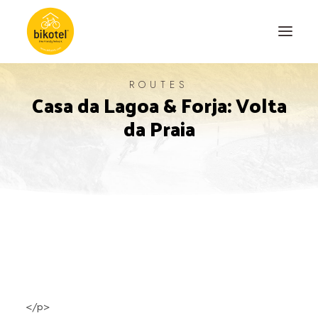
ROUTES
Casa da Lagoa & Forja: Volta
ABOUT US
da Praia
DESTINATIONS
ACCOMODATIONS
ROUTES
EXPERIENCES
BLOG
CONTACT
</p>