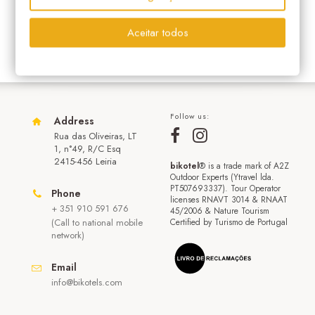
Aceitar todos
Follow us:
Address
Rua das Oliveiras, LT
1, n°49, R/C Esq
2415-456 Leiria
bikotel
® is a trade mark of A2Z
Outdoor Experts (Ytravel lda.
PT507693337). Tour Operator
Phone
licenses RNAVT 3014 & RNAAT
+ 351 910 591 676
45/2006 & Nature Tourism
(Call to national mobile
Certified by Turismo de Portugal
network)
Email
info@bikotels.com