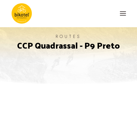
ROUTES
CCP Quadrassal - P9 Preto
ABOUT US
DESTINATIONS
ACCOMODATIONS
ROUTES
EXPERIENCES
BLOG
CONTACT