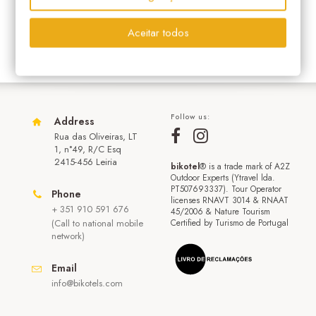
Aceitar todos
Follow us:
Address
Rua das Oliveiras, LT
1, n°49, R/C Esq
2415-456 Leiria
bikotel
® is a trade mark of A2Z
Outdoor Experts (Ytravel lda.
PT507693337). Tour Operator
Phone
licenses RNAVT 3014 & RNAAT
+ 351 910 591 676
45/2006 & Nature Tourism
(Call to national mobile
Certified by Turismo de Portugal
network)
Email
info@bikotels.com