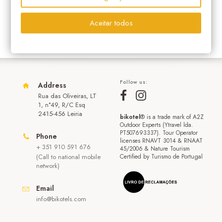
Aceitar todos
Follow us:
Address
Rua das Oliveiras, LT
1, n°49, R/C Esq
2415-456 Leiria
bikotel
® is a trade mark of A2Z
Outdoor Experts (Ytravel lda.
PT507693337). Tour Operator
Phone
licenses RNAVT 3014 & RNAAT
+ 351 910 591 676
45/2006 & Nature Tourism
(Call to national mobile
Certified by Turismo de Portugal
network)
Email
info@bikotels.com