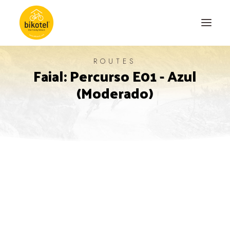
ROUTES
Faial: Percurso E01 - Azul
ABOUT US
(Moderado)
DESTINATIONS
ACCOMODATIONS
ROUTES
EXPERIENCES
BLOG
CONTACT