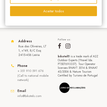
Aceitar todos
Follow us:
Address
Rua das Oliveiras, LT
1, n°49, R/C Esq
2415-456 Leiria
bikotel
® is a trade mark of A2Z
Outdoor Experts (Ytravel lda.
PT507693337). Tour Operator
Phone
licenses RNAVT 3014 & RNAAT
+ 351 910 591 676
45/2006 & Nature Tourism
(Call to national mobile
Certified by Turismo de Portugal
network)
Email
info@bikotels.com