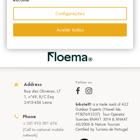
Configurações
Aceitar todos
Follow us:
Address
Rua das Oliveiras, LT
1, n°49, R/C Esq
2415-456 Leiria
bikotel
® is a trade mark of A2Z
Outdoor Experts (Ytravel lda.
PT507693337). Tour Operator
Phone
licenses RNAVT 3014 & RNAAT
+ 351 910 591 676
45/2006 & Nature Tourism
(Call to national mobile
Certified by Turismo de Portugal
network)