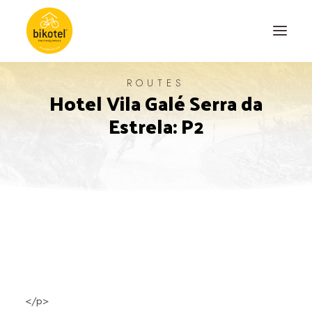
ROUTES
Hotel Vila Galé Serra da
ABOUT US
Estrela: P2
DESTINATIONS
ACCOMODATIONS
ROUTES
EXPERIENCES
BLOG
CONTACT
</p>