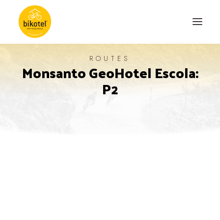
ROUTES
Monsanto GeoHotel Escola:
ABOUT US
P2
DESTINATIONS
ACCOMODATIONS
ROUTES
EXPERIENCES
BLOG
CONTACT