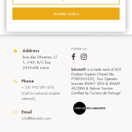
Aceitar todos
Follow us:
Address
Rua das Oliveiras, LT
1, n°49, R/C Esq
2415-456 Leiria
bikotel
® is a trade mark of A2Z
Outdoor Experts (Ytravel lda.
PT507693337). Tour Operator
Phone
licenses RNAVT 3014 & RNAAT
+ 351 910 591 676
45/2006 & Nature Tourism
(Call to national mobile
Certified by Turismo de Portugal
network)
Email
info@bikotels.com