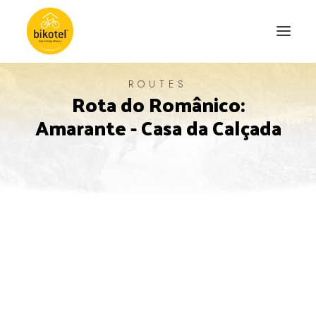
ROUTES
Rota do Românico:
ABOUT US
Amarante - Casa da Calçada
DESTINATIONS
ACCOMODATIONS
ROUTES
EXPERIENCES
BLOG
CONTACT