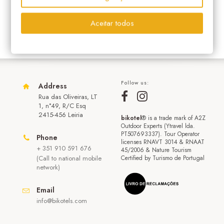
Aceitar todos
Follow us:
Address
Rua das Oliveiras, LT
1, n°49, R/C Esq
2415-456 Leiria
bikotel
® is a trade mark of A2Z
Outdoor Experts (Ytravel lda.
PT507693337). Tour Operator
Phone
licenses RNAVT 3014 & RNAAT
+ 351 910 591 676
45/2006 & Nature Tourism
(Call to national mobile
Certified by Turismo de Portugal
network)
Email
info@bikotels.com