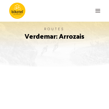
ROUTES
Verdemar: Arrozais
ABOUT US
DESTINATIONS
ACCOMODATIONS
ROUTES
EXPERIENCES
BLOG
CONTACT