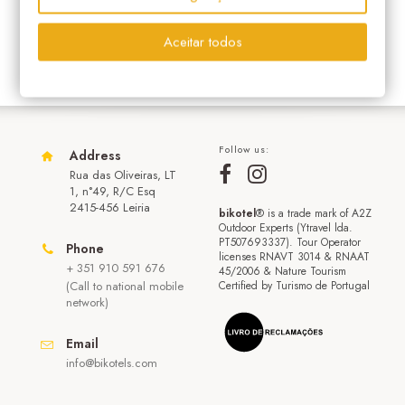
Aceitar todos
Follow us:
Address
Rua das Oliveiras, LT
1, n°49, R/C Esq
2415-456 Leiria
bikotel
® is a trade mark of A2Z
Outdoor Experts (Ytravel lda.
PT507693337). Tour Operator
Phone
licenses RNAVT 3014 & RNAAT
+ 351 910 591 676
45/2006 & Nature Tourism
(Call to national mobile
Certified by Turismo de Portugal
network)
Email
info@bikotels.com