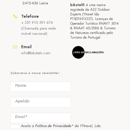
2415-456 Leiria
bikotel
® é uma marca
registada da A2Z Outdoor
Experts (Ytravel lda.
Telefone
PT507693337). Licenças de
+ 351 910 591 676
Operador Turístico RNAVT 3014
(Chamada para rede
& RNAAT 45/2006 & Turismo
de Natureza certificado pelo
móvel nacional)
Turismo de Portugal
Email
info@bikotels.com
Subscreva a nossa newsletter:
Aceito a
Política de Privacidade*
da YTtravel, Lda.