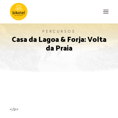
PERCURSOS
Casa da Lagoa & Forja: Volta
SOBRE NÓS
da Praia
DESTINOS
ALOJAMENTOS
PERCURSOS
EXPERIÊNCIAS
BLOG
CONTACTO
</p>