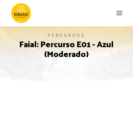
PERCURSOS
Faial: Percurso E01 - Azul
SOBRE NÓS
(Moderado)
DESTINOS
ALOJAMENTOS
PERCURSOS
EXPERIÊNCIAS
BLOG
CONTACTO