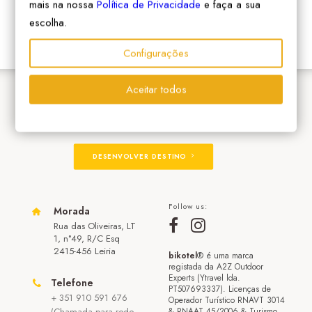
mais na nossa
Política de Privacidade
e faça a sua
escolha.
Configurações
Aceitar todos
ADERIR À REDE
DESENVOLVER DESTINO
Follow us:
Morada
Rua das Oliveiras, LT
1, n°49, R/C Esq
2415-456 Leiria
bikotel
® é uma marca
registada da A2Z Outdoor
Experts (Ytravel lda.
Telefone
PT507693337). Licenças de
+ 351 910 591 676
Operador Turístico RNAVT 3014
(Chamada para rede
& RNAAT 45/2006 & Turismo