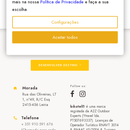
mais na nossa
Política de Privacidade
e faça a sua
escolha.
Configurações
Aceitar todos
ADERIR À REDE
DESENVOLVER DESTINO
Follow us:
Morada
Rua das Oliveiras, LT
1, n°49, R/C Esq
2415-456 Leiria
bikotel
® é uma marca
registada da A2Z Outdoor
Experts (Ytravel lda.
Telefone
PT507693337). Licenças de
+ 351 910 591 676
Operador Turístico RNAVT 3014
(Chamada para rede
& RNAAT 45/2006 & Turismo